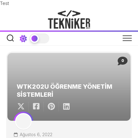
Skip
Test
to
content
0
WTK202U ÖĞRENME YÖNETİM
SİSTEMLERİ
Ağustos 6, 2022