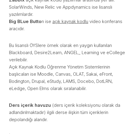
SolarWinds, New Relic ve Appdynamics ise lisanslı
yazılımlardır.
Big BLue Butto
n ise
açık kaynak kodlu
video konferans
aracıdır.
Bu lisanslı ÖYSlere örnek olarak en yaygın kullanılan
Blackboard, Desire2Learn, ANGEL_ Learning ve eCollege
verilebilir.
Açık Kaynak Kodlu Öğrenme Yönetim Sistemlerinin
başlıcaları ise Moodle, Canvas, OLAT, Sakai, eFront,
Bodington, Drupal, eStudy, LAMS, Docebo, DotLRN,
eLedge, Open Elms olarak sıralanabilir.
Ders içerik havuzu
(ders içerik koleksiyonu olarak da
adlandırılmaktadır) ilgili derse ilişkin tüm içeriklerin
depolandığı alandır.