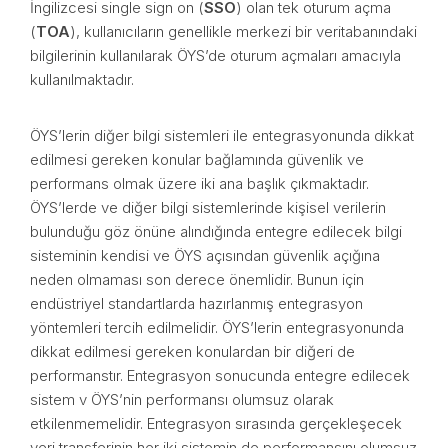
İngilizcesi single sign on (
SSO
) olan tek oturum açma
(
TOA
), kullanıcıların genellikle merkezi bir veritabanındaki
bilgilerinin kullanılarak ÖYS’de oturum açmaları amacıyla
kullanılmaktadır.
ÖYS’lerin diğer bilgi sistemleri ile entegrasyonunda dikkat
edilmesi gereken konular bağlamında güvenlik ve
performans olmak üzere iki ana başlık çıkmaktadır.
ÖYS’lerde ve diğer bilgi sistemlerinde kişisel verilerin
bulunduğu göz önüne alındığında entegre edilecek bilgi
sisteminin kendisi ve ÖYS açısından güvenlik açığına
neden olmaması son derece önemlidir. Bunun için
endüstriyel standartlarda hazırlanmış entegrasyon
yöntemleri tercih edilmelidir. ÖYS’lerin entegrasyonunda
dikkat edilmesi gereken konulardan bir diğeri de
performanstır. Entegrasyon sonucunda entegre edilecek
sistem v ÖYS’nin performansı olumsuz olarak
etkilenmemelidir. Entegrasyon sırasında gerçekleşecek
veri transferinin her iki sistemin de performansını olumsuz