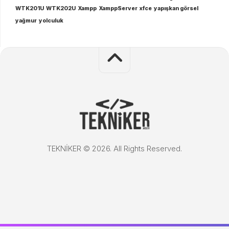
WTK201U
WTK202U
Xampp
XamppServer
xfce
yapışkan görsel
yağmur
yolculuk
TEKNİKER © 2026. All Rights Reserved.