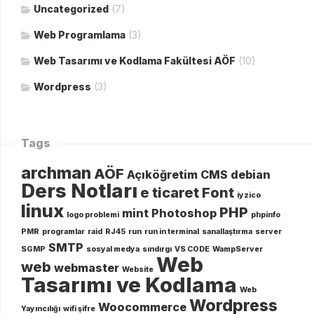
Uncategorized
(7)
Web Programlama
(3)
Web Tasarımı ve Kodlama Fakültesi AÖF
(10)
Wordpress
(3)
Tags
archman
AÖF
Açıköğretim
CMS
debian
Ders Notları
e ticaret
Font
iyzico
linux
PHP
mint
Photoshop
logo problemi
phpinfo
PMR
programlar
raid
RJ45
run
run in terminal
sanallaştırma
server
SMTP
SGMP
sosyal medya
sındırgı
VS CODE
WampServer
Web
web
webmaster
Website
Tasarımı ve Kodlama
Web
Wordpress
Woocommerce
Yayıncılığı
wifi şifre