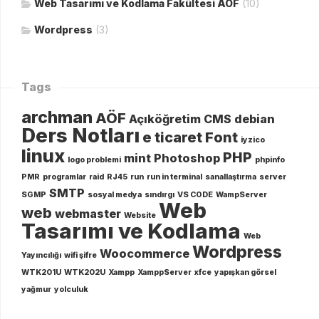
Web Tasarımı ve Kodlama Fakültesi AÖF
(10)
Wordpress
(3)
Tags
archman
AÖF
Açıköğretim
CMS
debian
Ders Notları
e ticaret
Font
iyzico
linux
PHP
mint
Photoshop
logo problemi
phpinfo
PMR
programlar
raid
RJ45
run
run in terminal
sanallaştırma
server
SMTP
SGMP
sosyal medya
sındırgı
VS CODE
WampServer
Web
web
webmaster
Website
Tasarımı ve Kodlama
Web
Wordpress
Woocommerce
Yayıncılığı
wifi şifre
WTK201U
WTK202U
Xampp
XamppServer
xfce
yapışkan görsel
yağmur
yolculuk