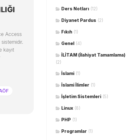
LIĞI
Ders Notları
(12)
Diyanet Pardus
(2)
Fıkıh
(1)
ice Access
 sistemidir.
Genel
(4)
e kayıt
İLİTAM (İlahiyat Tamamlama)
r
(2)
İslami
(1)
İslami İlimler
(1)
 AÖF
İşletim Sistemleri
(5)
Linux
(8)
PHP
(1)
Programlar
(1)