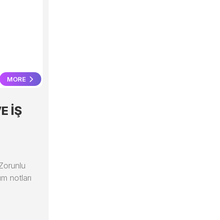
MORE
E İŞ
 Zorunlu
ım notları