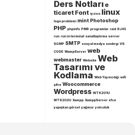
Ders Notları
e
linux
ticaret
Font
iyzico
mint
Photoshop
logo problemi
PHP
phpinfo
PMR
programlar
raid
RJ45
run
run in terminal
sanallaştırma
server
SMTP
SGMP
sosyal medya
sındırgı
VS
web
CODE
WampServer
Web
webmaster
Website
Tasarımı ve
Kodlama
Web Yayıncılığı
wifi
Woocommerce
şifre
Wordpress
WTK201U
WTK202U
Xampp
XamppServer
xfce
yapışkan görsel
yağmur
yolculuk