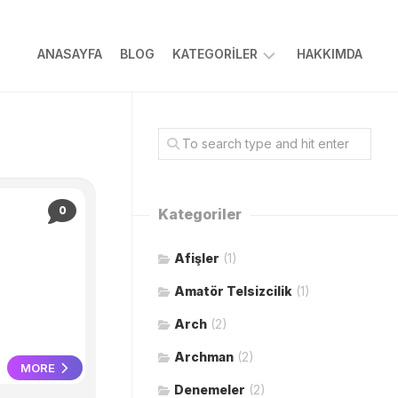
ANASAYFA
BLOG
KATEGORILER
HAKKIMDA
ARAPÇA
BILGISAYAR
DOĞA
HAYVANCILIK
0
Kategoriler
İSLAMI
Afişler
(1)
TARIM
Amatör Telsizcilik
TASARIM
(1)
YAZILIM
Arch
(2)
Archman
(2)
MORE
Denemeler
(2)