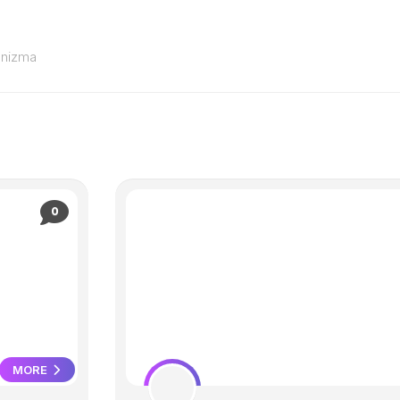
anizma
0
MORE