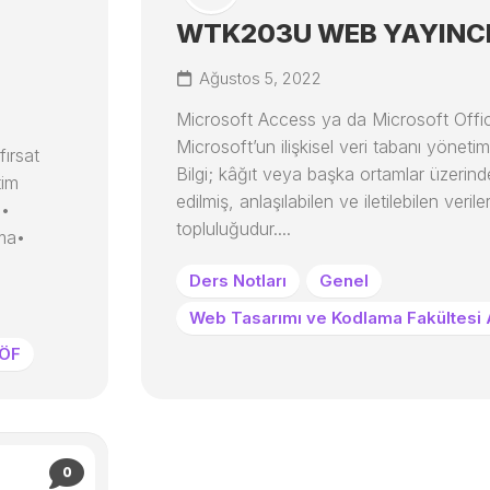
WTK203U WEB YAYINCI
Ağustos 5, 2022
Microsoft Access ya da Microsoft Off
Microsoft’un ilişkisel veri tabanı yönetim
fırsat
Bilgi; kâğıt veya başka ortamlar üzerind
tim
edilmiş, anlaşılabilen ve iletilebilen verile
e•
topluluğudur....
rma•
Ders Notları
Genel
Web Tasarımı ve Kodlama Fakültesi
AÖF
0