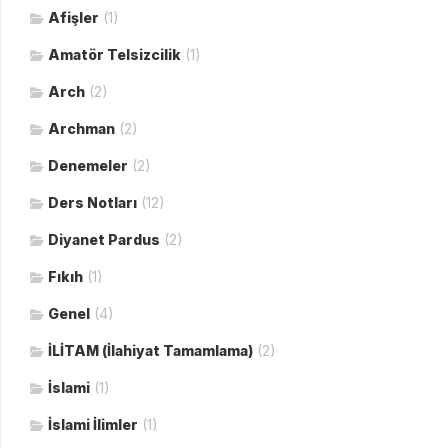
Afişler
(1)
Amatör Telsizcilik
(1)
Arch
(2)
Archman
(2)
Denemeler
(2)
Ders Notları
(12)
Diyanet Pardus
(2)
Fıkıh
(1)
Genel
(4)
İLİTAM (İlahiyat Tamamlama)
(2)
İslami
(1)
İslami İlimler
(1)