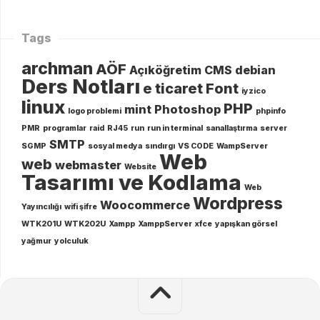
Tags
archman
AÖF
Açıköğretim
CMS
debian
Ders Notları
e ticaret
Font
iyzico
linux
PHP
mint
Photoshop
logo problemi
phpinfo
PMR
programlar
raid
RJ45
run
run in terminal
sanallaştırma
server
SMTP
SGMP
sosyal medya
sındırgı
VS CODE
WampServer
Web
web
webmaster
Website
Tasarımı ve Kodlama
Web
Wordpress
Woocommerce
Yayıncılığı
wifi şifre
WTK201U
WTK202U
Xampp
XamppServer
xfce
yapışkan görsel
yağmur
yolculuk