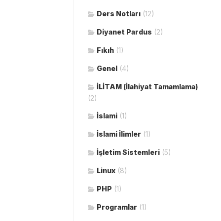
Ders Notları
(12)
Diyanet Pardus
(2)
Fıkıh
(1)
Genel
(4)
İLİTAM (İlahiyat Tamamlama)
(2)
İslami
(1)
İslami İlimler
(1)
İşletim Sistemleri
(5)
Linux
(8)
PHP
(1)
Programlar
(1)