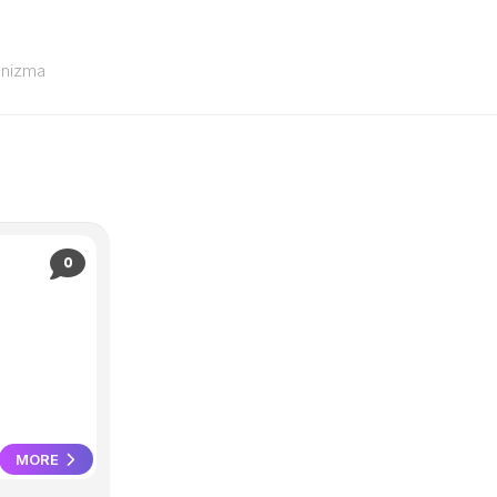
anizma
0
MORE