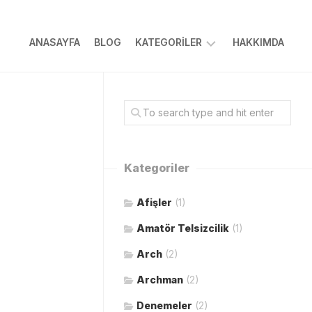
ANASAYFA
BLOG
KATEGORILER
HAKKIMDA
ARAPÇA
BILGISAYAR
DOĞA
HAYVANCILIK
Kategoriler
İSLAMI
Afişler
(1)
TARIM
Amatör Telsizcilik
TASARIM
(1)
YAZILIM
Arch
(2)
Archman
(2)
Denemeler
(2)