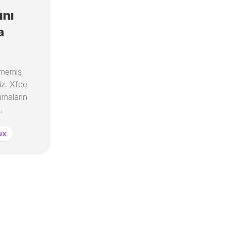
ını
a
ememiş
iz. Xfce
umaların
.
ux