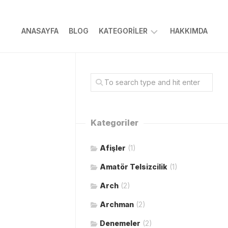
ANASAYFA
BLOG
KATEGORILER
HAKKIMDA
ARAPÇA
BILGISAYAR
DOĞA
HAYVANCILIK
Kategoriler
İSLAMI
Afişler
(1)
TARIM
Amatör Telsizcilik
TASARIM
(1)
YAZILIM
Arch
(2)
Archman
(2)
Denemeler
(2)