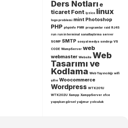
Ders Notları
e
linux
ticaret
Font
iyzico
mint
Photoshop
logo problemi
PHP
phpinfo
PMR
programlar
raid
RJ45
run
run in terminal
sanallaştırma
server
SMTP
SGMP
sosyal medya
sındırgı
VS
web
CODE
WampServer
Web
webmaster
Website
Tasarımı ve
Kodlama
Web Yayıncılığı
wifi
Woocommerce
şifre
Wordpress
WTK201U
WTK202U
Xampp
XamppServer
xfce
yapışkan görsel
yağmur
yolculuk