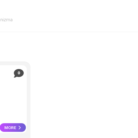
anizma
0
MORE