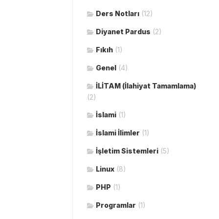
Ders Notları
(12)
Diyanet Pardus
(2)
Fıkıh
(1)
Genel
(4)
İLİTAM (İlahiyat Tamamlama)
(2)
İslami
(1)
İslami İlimler
(1)
İşletim Sistemleri
(5)
Linux
(8)
PHP
(1)
Programlar
(1)