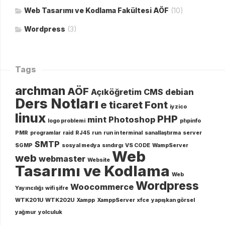
Web Tasarımı ve Kodlama Fakültesi AÖF
(10)
Wordpress
(3)
Tags
archman
AÖF
Açıköğretim
CMS
debian
Ders Notları
e ticaret
Font
iyzico
linux
PHP
mint
Photoshop
logo problemi
phpinfo
PMR
programlar
raid
RJ45
run
run in terminal
sanallaştırma
server
SMTP
SGMP
sosyal medya
sındırgı
VS CODE
WampServer
Web
web
webmaster
Website
Tasarımı ve Kodlama
Web
Wordpress
Woocommerce
Yayıncılığı
wifi şifre
WTK201U
WTK202U
Xampp
XamppServer
xfce
yapışkan görsel
yağmur
yolculuk