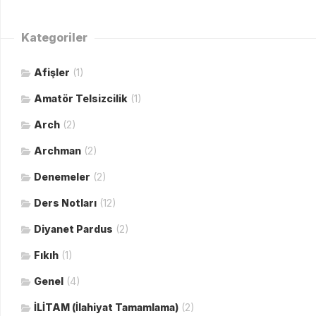
Kategoriler
Afişler
(1)
Amatör Telsizcilik
(1)
Arch
(2)
Archman
(2)
Denemeler
(2)
Ders Notları
(12)
Diyanet Pardus
(2)
Fıkıh
(1)
Genel
(4)
İLİTAM (İlahiyat Tamamlama)
(2)